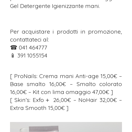
Gel Detergente Igienizzante mani.⁣
⁣Per acquistare i prodotti in promozione,
contattateci al:⁣⁣⁣⁣⁣⁣⁣⁣⁣⁣⁣⁣⁣⁣⁣
☎ 041 464777⁣⁣⁣⁣⁣⁣⁣⁣⁣⁣⁣⁣⁣⁣⁣
📱 391 1055154⁣⁣⁣⁣⁣⁣⁣⁣⁣⁣⁣⁣⁣⁣
[ ProNails: Crema mani Anti-age 15,00€ –
Base smalto 16,00€ – Smalto colorato
16,00€ – Kit con lima omaggio 47,00€ ]⁣
[ Skin’s: Exfo＋ 26,00€ – NoHair 32,00€ –
Extra Smooth 15,00€ ]⁣⁣