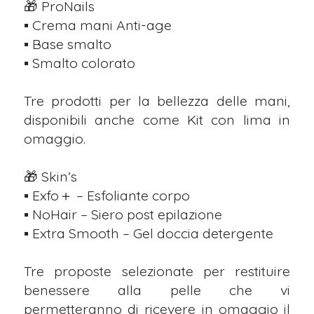
🎁 ProNails⁣
▪︎ Crema mani Anti-age⁣
▪︎ Base smalto⁣
▪︎ Smalto colorato⁣
Tre prodotti per la bellezza delle mani,
disponibili anche come Kit con lima in
omaggio.⁣
🎁 Skin’s⁣
▪︎ Exfo＋ – Esfoliante corpo⁣
▪︎ NoHair – Siero post epilazione⁣
▪︎ Extra Smooth – Gel doccia detergente⁣
Tre proposte selezionate per restituire
benessere alla pelle che vi
permetteranno di ricevere in omaggio il